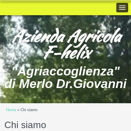
Azienda Agricola
F-helix
"Agriaccoglienza"
di Merlo Dr.Giovanni
Home
» Chi siamo
Chi siamo