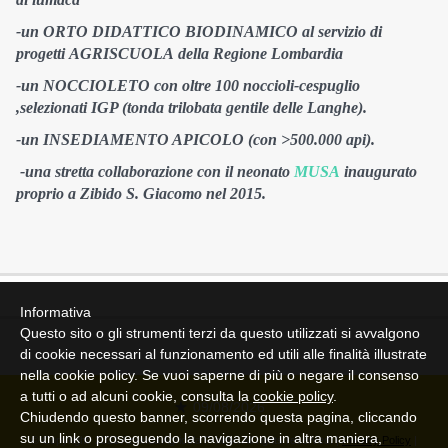
-un ORTO DIDATTICO BIODINAMICO al servizio di
progetti AGRISCUOLA della Regione Lombardia
-un NOCCIOLETO con oltre 100 noccioli-cespuglio
,selezionati IGP (tonda trilobata gentile delle Langhe).
-un INSEDIAMENTO APICOLO (con >500.000 api).
-una stretta collaborazione con il neonato
MUSA
inaugurato
proprio a Zibido S. Giacomo nel 2015.
Informativa
Questo sito o gli strumenti terzi da questo utilizzati si avvalgono
di cookie necessari al funzionamento ed utili alle finalità illustrate
nella cookie policy. Se vuoi saperne di più o negare il consenso
a tutti o ad alcuni cookie, consulta la
cookie policy
.
09/08/2026
Chiudendo questo banner, scorrendo questa pagina, cliccando
su un link o proseguendo la navigazione in altra maniera,
© Copyright 2021 Azienda Agricola F-helix. All rights reserved. |
Privacy Policy
|